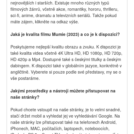
nejnovějších i starších. Existuje mnoho různých typů 
filmových žánrů, včetně akce, romantiky, hororu, thrilleru, 
sci-fi, anime, dramatu a televizních seriálů. Takže pokud 
máte zájem, klikněte na odkaz výše.
Jaká je kvalita filmu Mumie (2023) a co je k dispozici?
Poskytujeme nejlepší kvalitu obrazu a zvuku. K dispozici je 
také kvalita videa včetně 4K Ultra HD, HD 1080p, HD 720p, 
HD 420p a Mp4. Dostupné také s českými titulky a českým 
dabingem. K dispozici také v globálním jazyce, konkrétně v 
angličtině. Vyberete si pouze podle své představy, my se o 
vše postaráme.
Jakými prostředky a nástroji můžete přistupovat na 
naše stránky?
Pokud chcete vstoupit na naše stránky, je to velmi snadné, 
stačí držet mobil a vyhledat jej ve vyhledávání Google. Na 
naše stránky lze přistupovat také na telefonech Android, 
iPhonech, MAC, počítačích, laptopech, noteboocích, 