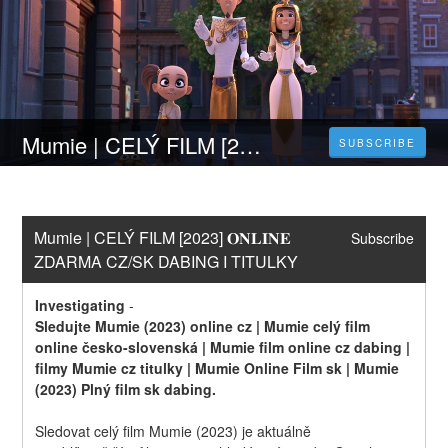
Mumie | CELÝ FILM [2023] 𝐎𝐍𝐋𝐈𝐍𝐄 ZDARMA CZ/SK DABING I TITULKY
SUBSCRIBE
Mumie | CELÝ FILM [2023] 𝐎𝐍𝐋𝐈𝐍𝐄 
Subscribe
ZDARMA CZ/SK DABING I TITULKY
Investigating
-
Sledujte Mumie (2023) online cz | Mumie celý film 
online česko-slovenská | Mumie film online cz dabing | 
filmy Mumie cz titulky | Mumie Online Film sk | Mumie 
(2023) Plný film sk dabing.
Sledovat celý film Mumie (2023) je aktuálně 