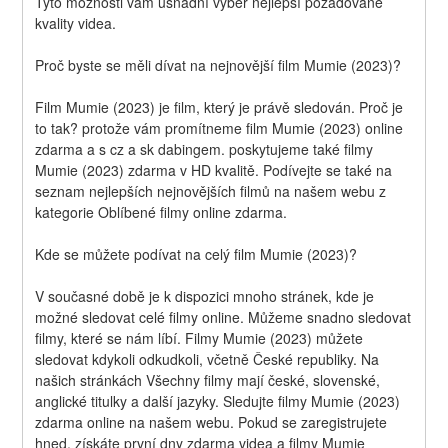
Tyto možnosti vám usnadní výběr nejlepší požadované 
kvality videa.
Proč byste se měli dívat na nejnovější film Mumie (2023)?
Film Mumie (2023) je film, který je právě sledován. Proč je 
to tak? protože vám promítneme film Mumie (2023) online 
zdarma a s cz a sk dabingem. poskytujeme také filmy 
Mumie (2023) zdarma v HD kvalitě. Podívejte se také na 
seznam nejlepších nejnovějších filmů na našem webu z 
kategorie Oblíbené filmy online zdarma.
Kde se můžete podívat na celý film Mumie (2023)?
V současné době je k dispozici mnoho stránek, kde je 
možné sledovat celé filmy online. Můžeme snadno sledovat 
filmy, které se nám líbí. Filmy Mumie (2023) můžete 
sledovat kdykoli odkudkoli, včetně České republiky. Na 
našich stránkách Všechny filmy mají české, slovenské, 
anglické titulky a další jazyky. Sledujte filmy Mumie (2023) 
zdarma online na našem webu. Pokud se zaregistrujete 
hned, získáte první dny zdarma videa a filmy Mumie 