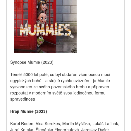
Synopse Mumie (2023)
Téměř 5000 let poté, co byl obdařen všemocnou mocí 
egyptských bohů - a stejně rychle uvězněn - je Mumie  
vysvobozen ze svého pozemského hrobu a připraven 
rozpoutat v moderním světě svou jedinečnou formu 
spravedlnosti
Hrají Mumie (2023)
Karel Roden, Vica Kerekes, Martin Myšička, Lukáš Latinák, 
Juraj Kemka, Štepánka Fingerhutová, Jaroslav Dušek, 