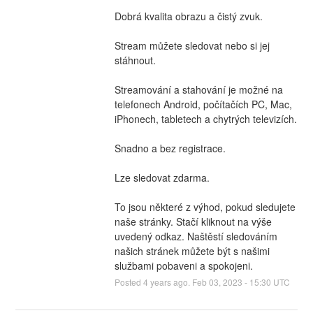
Dobrá kvalita obrazu a čistý zvuk.
Stream můžete sledovat nebo si jej 
stáhnout.
Streamování a stahování je možné na 
telefonech Android, počítačích PC, Mac, 
iPhonech, tabletech a chytrých televizích.
Snadno a bez registrace.
Lze sledovat zdarma.
To jsou některé z výhod, pokud sledujete 
naše stránky. Stačí kliknout na výše 
uvedený odkaz. Naštěstí sledováním 
našich stránek můžete být s našimi 
službami pobaveni a spokojeni.
Posted
4
years ago.
Feb
03
,
2023
-
15:30
UTC