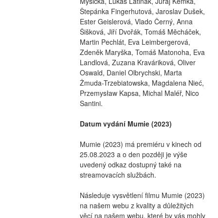
Myšička, Lukáš Latinák, Juraj Kemka, 
Štepánka Fingerhutová, Jaroslav Dušek, 
Ester Geislerová, Vlado Černý, Anna 
Šišková, Jiří Dvořák, Tomáš Měcháček, 
Martin Pechlát, Eva Leimbergerová, 
Zdeněk Maryška, Tomáš Matonoha, Eva 
Landlová, Zuzana Kraváriková, Oliver 
Oswald, Daniel Olbrychski, Marta 
Żmuda-Trzebiatowska, Magdalena Nieć, 
Przemysław Kapsa, Michal Maléř, Nico 
Santini.
Datum vydání Mumie (2023)
Mumie (2023) má premiéru v kinech od 
25.08.2023 a o den později je výše 
uvedený odkaz dostupný také na 
streamovacích službách.
Následuje vysvětlení filmu Mumie (2023) 
na našem webu z kvality a důležitých 
věcí na našem webu, které by vás mohly 